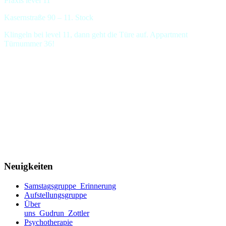
Praxis level 11
Kasernstraße 90 – 11. Stock
Klingeln bei level 11, dann geht die Türe auf. Appartment
Türnummer 36!
Neuigkeiten
Samstagsgruppe_Erinnerung
Aufstellungsgruppe
Über
uns_Gudrun_Zottler
Psychotherapie