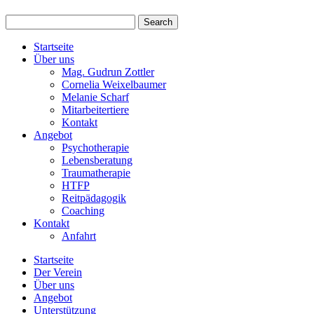
Startseite
Über uns
Mag. Gudrun Zottler
Cornelia Weixelbaumer
Melanie Scharf
Mitarbeitertiere
Kontakt
Angebot
Psychotherapie
Lebensberatung
Traumatherapie
HTFP
Reitpädagogik
Coaching
Kontakt
Anfahrt
Startseite
Der Verein
Über uns
Angebot
Unterstützung