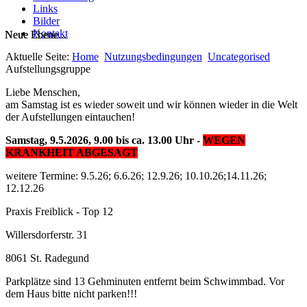
Links
Bilder
Kontakt
Neue Ebene...
Neue Ebene...
Aktuelle Seite:
Home
Nutzungsbedingungen
Uncategorised
Aufstellungsgruppe
Liebe Menschen,
am Samstag ist es wieder soweit und wir können wieder in die Welt
der Aufstellungen eintauchen!
Samstag, 9.5.2026, 9.00 bis ca. 13.00 Uhr -
WEGEN
KRANKHEIT ABGESAGT
weitere Termine: 9.5.26; 6.6.26; 12.9.26; 10.10.26;14.11.26;
12.12.26
Praxis Freiblick - Top 12
Willersdorferstr. 31
8061 St. Radegund
Parkplätze sind 13 Gehminuten entfernt beim Schwimmbad. Vor
dem Haus bitte nicht parken!!!